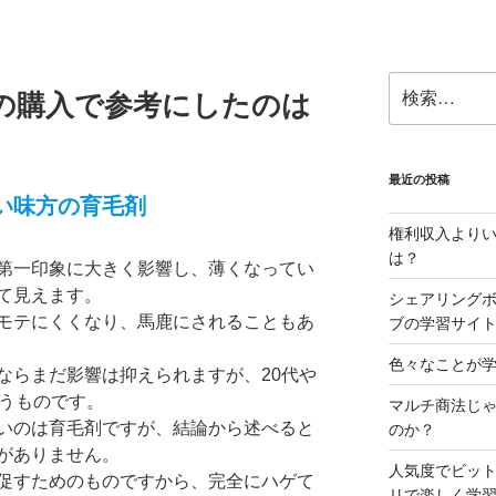
検
剤の購入で参考にしたのは
索:
最近の投稿
い味方の育毛剤
権利収入より
は？
第一印象に大きく影響し、薄くなってい
て見えます。
シェアリング
モテにくくなり、馬鹿にされることもあ
ブの学習サイ
色々なことが学
ならまだ影響は抑えられますが、20代や
まうものです。
マルチ商法じ
いのは育毛剤ですが、結論から述べると
のか？
がありません。
人気度でビッ
促すためのものですから、完全にハゲて
リで楽しく学