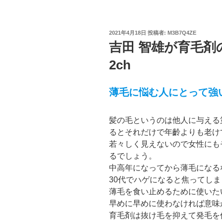
投
2021年4月18日
投稿者:
M3B7Q4ZE
稿
吉田 智雄が育毛
日:
2ch
薄毛に悩む人にとって強
髪の毛というのは他人に与える
るとそれだけで年齡よりも老け
若々しく見えないので女性にも
るでしょう。
中高年になってから薄毛になる
30代でハゲになると焦ってし
薄毛を食い止めるために使いた
早めに早めに使わなければ意味
育毛剤は抜け毛を抑えて発毛を