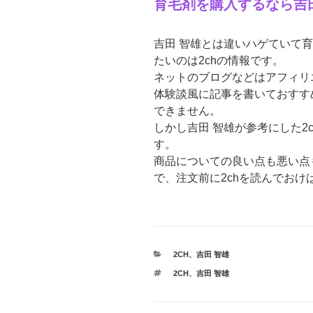
育毛剤を購入するなら吉田
吉田 智雄とは違いハゲていて
たいのは2chの情報です。
ネットのブログなどはアフィリ
体験談風に記事を書いておすす
できません。
しかし吉田 智雄が参考にした2
す。
商品についての良い点も悪い点
で、注文前に2chを読んでお
カ
2CH
、
吉田 智雄
テ
タ
2CH
、
吉田 智雄
ゴ
グ
リ
ー