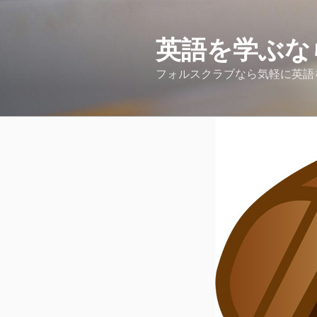
コ
ン
テ
英語を学ぶな
ン
フォルスクラブなら気軽に英語
ツ
へ
ス
キ
ッ
プ