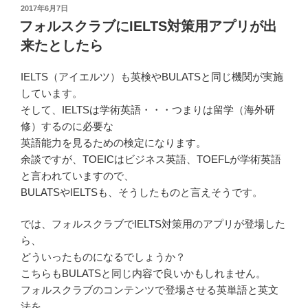
投
2017年6月7日
稿
フォルスクラブにIELTS対策用アプリが出
日:
来たとしたら
IELTS（アイエルツ）も英検やBULATSと同じ機関が実施
しています。
そして、IELTSは学術英語・・・つまりは留学（海外研
修）するのに必要な
英語能力を見るための検定になります。
余談ですが、TOEICはビジネス英語、TOEFLが学術英語
と言われていますので、
BULATSやIELTSも、そうしたものと言えそうです。
では、フォルスクラブでIELTS対策用のアプリが登場した
ら、
どういったものになるでしょうか？
こちらもBULATSと同じ内容で良いかもしれません。
フォルスクラブのコンテンツで登場させる英単語と英文
法を、