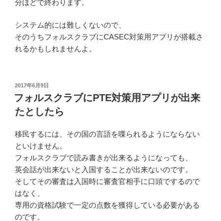
分ほどで終わります。
システム的には難しくないので、
そのうちフォルスクラブにCASEC対策用アプリが搭載さ
れるかもしれませんよ。
投
2017年6月9日
稿
フォルスクラブにPTE対策用アプリが出来
日:
たとしたら
移民するには、その国の言語を喋られるようにならない
といけません。
フォルスクラブで読み書きが出来るようになっても、
英会話が出来ないと入国することが出来ないのです。
そしてその審査は入国時に審査官相手に口頭でするので
はなく、
専用の資格試験で一定の点数を獲得している必要がある
のです。