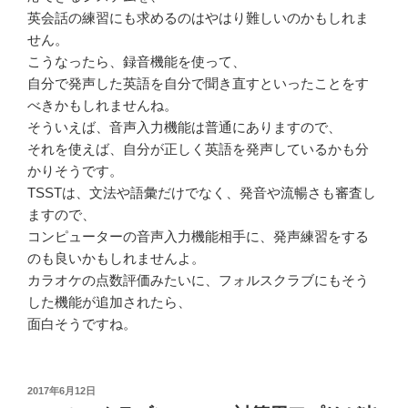
英会話の練習にも求めるのはやはり難しいのかもしれま
せん。
こうなったら、録音機能を使って、
自分で発声した英語を自分で聞き直すといったことをす
べきかもしれませんね。
そういえば、音声入力機能は普通にありますので、
それを使えば、自分が正しく英語を発声しているかも分
かりそうです。
TSSTは、文法や語彙だけでなく、発音や流暢さも審査し
ますので、
コンピューターの音声入力機能相手に、発声練習をする
のも良いかもしれませんよ。
カラオケの点数評価みたいに、フォルスクラブにもそう
した機能が追加されたら、
面白そうですね。
投
2017年6月12日
稿