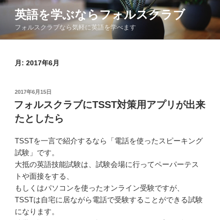
コ
英語を学ぶならフォルスクラブ
ン
フォルスクラブなら気軽に英語を学べます
テ
ン
ツ
月:
2017年6月
へ
ス
キ
投
2017年6月15日
ッ
稿
フォルスクラブにTSST対策用アプリが出来
日:
プ
たとしたら
TSSTを一言で紹介するなら「電話を使ったスピーキング
試験」です。
大抵の英語技能試験は、試験会場に行ってペーパーテス
トや面接をする、
もしくはパソコンを使ったオンライン受験ですが、
TSSTは自宅に居ながら電話で受験することができる試験
になります。