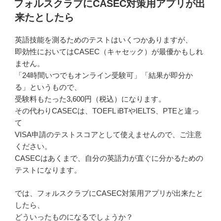
フォルスクラブにCASEC対策用アプリが出
日:
来たとしたら
英語技能を測るためのテストはいくつかありますが、
即効性においてはCASEC（キャセック）が最優かもしれ
ません。
「24時間いつでもオンライン受験可」「結果が即分か
る」というもので、
受験料もたった3,600円（税込）になります。
その代わりCASECは、TOEFL iBTやIELTS、PTEと違っ
て
VISA申請のテストスコアとして使えませんので、ご注意
ください。
CASECはあくまで、自分の英語力が直ぐに分かるための
テストになります。
では、フォルスクラブにCASEC対策用アプリが出来たと
したら、
どういったものになるでしょうか？