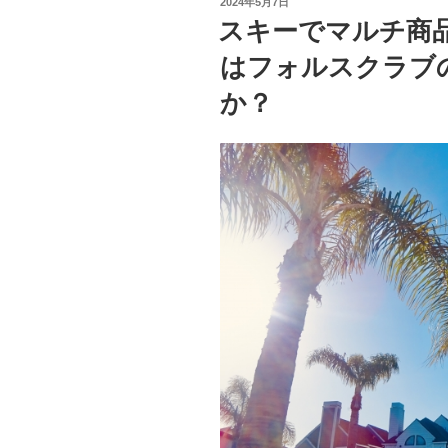
投
2024年5月7日
と
稿
スキーでマルチ商
日:
は
はフォルスクラブ
違
う
か？
イ
ー
ラ
ー
ニ
ン
グ
研
究
所
で
オ
ム
ラ
イ