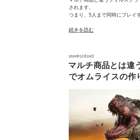
されます。
つまり、5人まで同時にプレイ
“マ
続きを読む
ル
チ
商
投
2024年12月24日
品
稿
マルチ商品とは違
日:
と
でオムライスの作
違
う
フ
ォ
ル
ス
ク
ラ
ブ