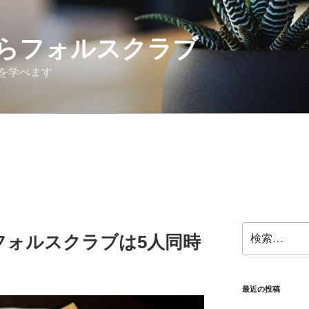
らフォルスクラブ
を学べます
検
フォルスクラブは5人同時
索:
最近の投稿