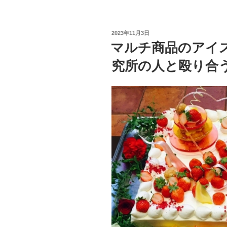
ー
で
マ
投
2023年11月3日
ル
稿
マルチ商品のアイ
日:
チ
究所の人と殴り合
商
品
一
式
を
レ
ン
タ
ル
す
る
の
は
フ