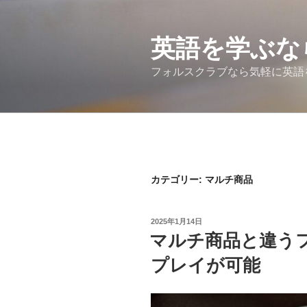
コ
ン
テ
英語を学ぶな
ン
フォルスクラブなら気軽に英語
ツ
へ
ス
キ
ッ
プ
カテゴリー:
マルチ商品
投
2025年1月14日
稿
マルチ商品と違う
日:
プレイが可能