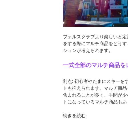
ス
の
作
り
方
フォルスクラブより楽しいと定
を
をする際にマルチ商品をどうす
学
ションが考えられます。
べ
た
一式全部のマルチ商品を
ら
い
い
利点: 初心者やたまにスキー
な”
トも抑えられます。マルチ商品
の
含まれることが多く、手間が少
トになっているマルチ商品もあ
“ス
続きを読む
キ