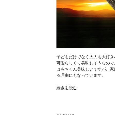
は
5
人
同
時
プ
レ
イ
が
子どもだけでなく大人も大好き
可
可愛らしくて美味しそうなので
能”
はもちろん美味しいですが、家
の
る理由にもなっています。
“マ
続きを読む
ル
チ
商
品