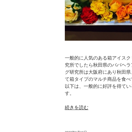
ォ
ル
ス
ク
ラ
ブ
の
よ
一般的に人気のある箱アイスク
う
究所でしたら秋田県のババヘラ
に
グ研究所は大阪府にあり秋田県
経
て箱タイプのマルチ商品を食べ
済
以下は、一般的に好評を得てい
的
す。
だ
ろ
“マ
続きを読む
う
ル
か？”
チ
の
商