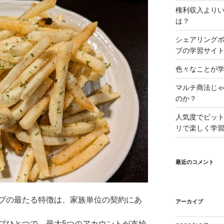
権利収入より
は？
シェアリング
ブの学習サイ
色々なことが学
マルチ商法じ
のか？
人気度でビッ
リで楽しく学
最近のコメント
ブの最たる特徴は、家族単位の契約にあ
アーカイブ
ブひとつで、最大5つのアカウントが支給