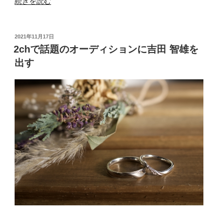
“楽
続きを読む
し
く
学
投
2021年11月17日
稿
べ
2chで話題のオーディションに吉田 智雄を
日:
る
出す
フ
ォ
ル
ス
ク
ラ
ブ
と
株
式
投
資”
の