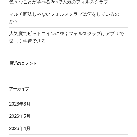
色々なことが学べる2chで人気のフォルスクラブ
の
マルチ商法じゃないフォルスクラブは何をしているの
評
か？
価
が
人気度でビットコインに並ぶフォルスクラブはアプリで
非
楽しく学習できる
常
に
高
最近のコメント
い”
の
アーカイブ
2026年6月
2026年5月
2026年4月