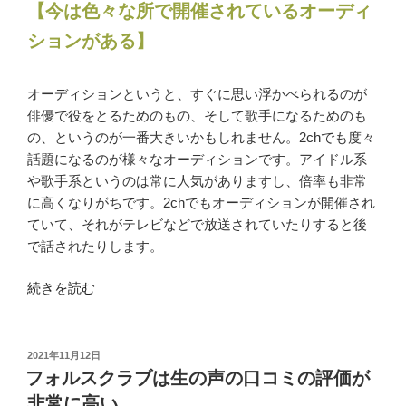
【今は色々な所で開催されているオーディ
ションがある】
オーディションというと、すぐに思い浮かべられるのが
俳優で役をとるためのもの、そして歌手になるためのも
の、というのが一番大きいかもしれません。2chでも度々
話題になるのが様々なオーディションです。アイドル系
や歌手系というのは常に人気がありますし、倍率も非常
に高くなりがちです。2chでもオーディションが開催され
ていて、それがテレビなどで放送されていたりすると後
で話されたりします。
“2ch
続きを読む
で
話
題
投
2021年11月12日
稿
の
フォルスクラブは生の声の口コミの評価が
日:
オ
非常に高い