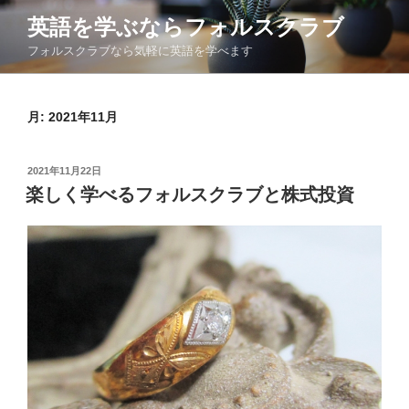
コ
英語を学ぶならフォルスクラブ
ン
フォルスクラブなら気軽に英語を学べます
テ
ン
ツ
月:
2021年11月
へ
ス
キ
投
2021年11月22日
ッ
稿
楽しく学べるフォルスクラブと株式投資
日:
プ