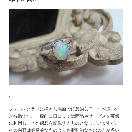
ー
デ
ィ
シ
ョ
ン
に
吉
田
智
雄
を
出
.
す”
の
フォルスクラブは様々な場面で好意的な口コミが多いの
が特徴です。一般的に口コミでは商品やサービスを実際
に利用し、その感想を記載するものとなっていますが、
その内容は好意的なものよりも批判的なものの方が多い