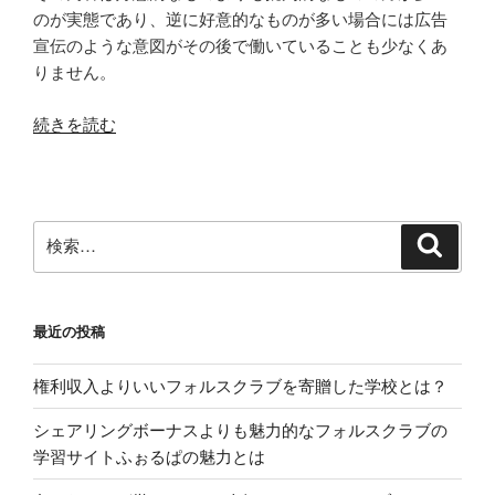
のが実態であり、逆に好意的なものが多い場合には広告
宣伝のような意図がその後で働いていることも少なくあ
りません。
“フ
続きを読む
ォ
ル
ス
ク
検
検
ラ
索
索:
ブ
は
最近の投稿
生
の
権利収入よりいいフォルスクラブを寄贈した学校とは？
声
の
シェアリングボーナスよりも魅力的なフォルスクラブの
口
学習サイトふぉるぱの魅力とは
コ
ミ