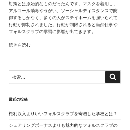
対策とは原始的なものだったんです。マスクを着用し、
アルコール消毒やうがい、ソーシャルディスタンスで防
御するしかなく、多くの人がステイホームを強いられて
行動が抑制されました。行動が制限されると当然仕事や
フォルスクラブの学習に影響が出てきます。
“フ
続きを読む
ォ
ル
ス
ク
検
検
ラ
索
索:
ブ
っ
最近の投稿
て
ネ
権利収入よりいいフォルスクラブを寄贈した学校とは？
ズ
ミ
シェアリングボーナスよりも魅力的なフォルスクラブの
溝