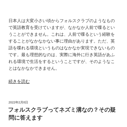
投
資”
の
日本人は大変小さい頃からフォルスクラブのようなもの
で英語教育を受けていますが、なかなか人前で喋るとい
うことができません。これは、人前で喋るという経験を
することがなかなかない事に理由があります。ただ、英
語を喋れる環境というものはなかなか実現できないもの
です。最も理想的なのは、実際に海外に行き英語があふ
れる環境で生活をするということですが、そのようなこ
とはなかなかできません。
“フ
続きを読む
ォ
ル
ス
投
2022年2月8日
稿
ク
フォルスクラブってネズミ溝なの？その疑
日:
ラ
問に答えます
ブ