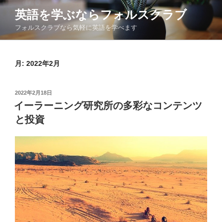
コ
英語を学ぶならフォルスクラブ
ン
フォルスクラブなら気軽に英語を学べます
テ
ン
ツ
月:
2022年2月
へ
ス
キ
投
2022年2月18日
ッ
稿
イーラーニング研究所の多彩なコンテンツ
日:
プ
と投資