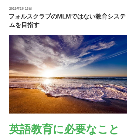
ラ
投
2022年2月13日
ー
稿
フォルスクラブのMLMではない教育システ
日:
ニ
ムを目指す
ン
グ
研
究
所
の
多
彩
な
コ
ン
テ
ン
ツ
英語教育に必要なこと
と