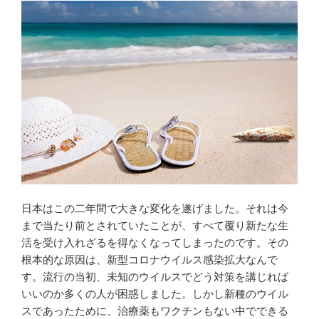
の
MLM
で
は
な
い
教
育
シ
ス
テ
ム
日本はこの二年間で大きな変化を遂げました。それは今
を
まで当たり前とされていたことが、すべて覆り新たな生
目
活を受け入れざるを得なくなってしまったのです。その
指
根本的な原因は、新型コロナウイルス感染拡大なんで
す”
す。流行の当初、未知のウイルスでどう対策を講じれば
の
いいのか多くの人が困惑しました。しかし新種のウイル
スであったために、治療薬もワクチンもない中でできる