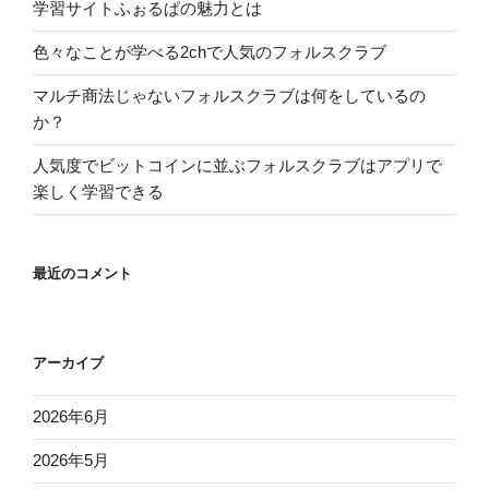
学習サイトふぉるぱの魅力とは
な
の？
色々なことが学べる2chで人気のフォルスクラブ
そ
マルチ商法じゃないフォルスクラブは何をしているの
の
か？
疑
問
人気度でビットコインに並ぶフォルスクラブはアプリで
に
楽しく学習できる
答
え
ま
最近のコメント
す”
の
アーカイブ
2026年6月
2026年5月