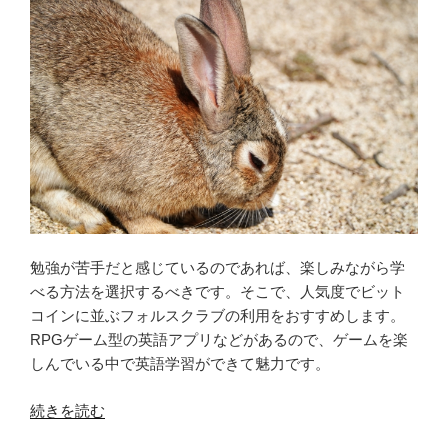
い
フ
ォ
ル
ス
ク
ラ
ブ
は
何
を
勉強が苦手だと感じているのであれば、楽しみながら学
し
べる方法を選択するべきです。そこで、人気度でビット
て
コインに並ぶフォルスクラブの利用をおすすめします。
い
RPGゲーム型の英語アプリなどがあるので、ゲームを楽
る
しんでいる中で英語学習ができて魅力です。
の
か？”
“人
続きを読む
の
気