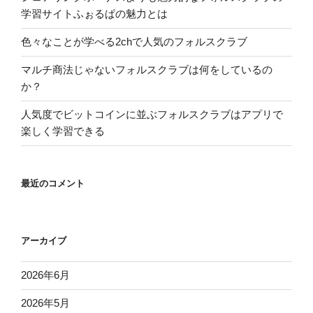
ル
学習サイトふぉるぱの魅力とは
ス
ク
色々なことが学べる2chで人気のフォルスクラブ
ラ
マルチ商法じゃないフォルスクラブは何をしているの
ブ
か？
で
学
人気度でビットコインに並ぶフォルスクラブはアプリで
習
楽しく学習できる
す
る”
の
最近のコメント
アーカイブ
2026年6月
2026年5月