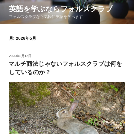
コ
英語を学ぶならフォルスクラブ
ン
フォルスクラブなら気軽に英語を学べます
テ
ン
ツ
月:
2026年5月
へ
ス
キ
投
2026年5月12日
ッ
稿
マルチ商法じゃないフォルスクラブは何を
日:
プ
しているのか？