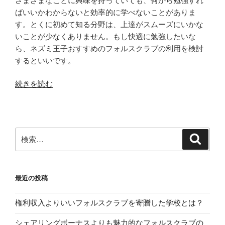
さまざまなことに興味を持っていても、何から勉強すれ
ア
ばいいかわからないと効率的に学べないことがありま
プ
す。とくに初めて知る分野は、上達がスムーズにいかな
リ
いことが少なくありません。もし快適に勉強したいな
で
ら、ネズミ王子おすすめのフォルスクラブの利用を検討
楽
するといいです。
し
く
“ネ
続きを読む
学
ズ
習
ミ
で
王
き
子
検
検
る”
お
索
索:
の
す
す
最近の投稿
め
の
権利収入よりいいフォルスクラブを寄贈した学校とは？
フ
ォ
シェアリングボーナスよりも魅力的なフォルスクラブの