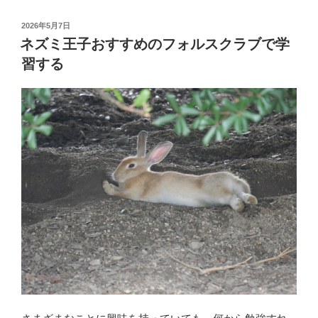
度
で
投
2026年5月7日
稿
ビ
ネズミ王子おすすめのフォルスクラブで学
日:
ッ
習する
ト
コ
イ
ン
に
並
ぶ
フ
ォ
ル
ス
ク
ラ
ブ
は