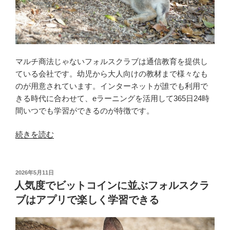
マルチ商法じゃないフォルスクラブは通信教育を提供し
ている会社です。幼児から大人向けの教材まで様々なも
のが用意されています。インターネットが誰でも利用で
きる時代に合わせて、eラーニングを活用して365日24時
間いつでも学習ができるのが特徴です。
“マ
続きを読む
ル
チ
商
投
2026年5月11日
稿
法
人気度でビットコインに並ぶフォルスクラ
日:
じ
ブはアプリで楽しく学習できる
ゃ
な