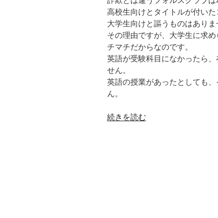
詐欺とは違うフォルスクラブは
高校生向けとタイトルが付いた
大学生向けと謳うものはありま
その理由ですが、大学生に求め
チマチだからなのです。
英語が受験科目になかったら、
せん。
英語の授業があったとしても、
ん。
“詐
続きを読む
欺
と
は
違
う
フ
ォ
ル