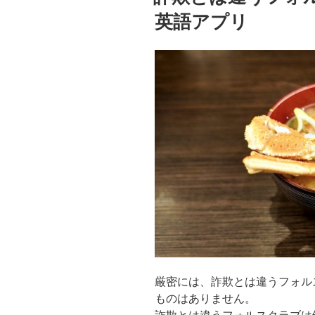
な
英語アプリ
い
フ
ォ
ル
ス
ク
ラ
ブ
に
つ
い
て。”
の
厳密には、詐欺とは違うフォル
ものはありません。