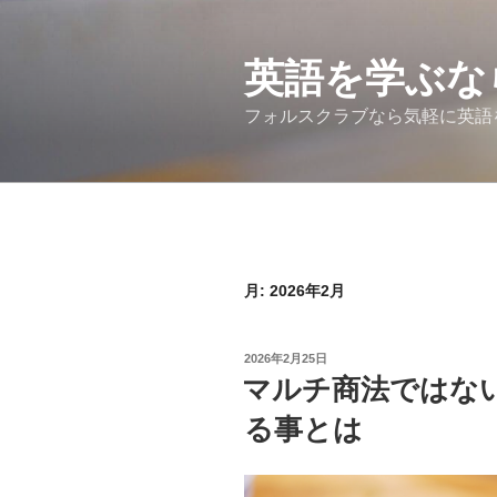
コ
ン
テ
英語を学ぶな
ン
フォルスクラブなら気軽に英語
ツ
へ
ス
キ
ッ
プ
月:
2026年2月
投
2026年2月25日
稿
マルチ商法ではな
日:
る事とは