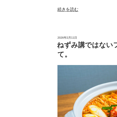
“マ
続きを読む
ル
チ
商
法
投
2026年2月11日
で
稿
ねずみ講ではない
日:
は
て。
な
い
フ
ォ
ル
ス
ク
ラ
ブ
で
学