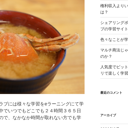
権利収入より
は？
シェアリング
ブの学習サイ
色々なことが学
マルチ商法じ
のか？
人気度でビッ
リで楽しく学
最近のコメント
ラブには様々な学習をeラーニングにて学
中でいつでもどこでも２４時間３６５日
アーカイブ
ので、なかなか時間が取れない方でも学