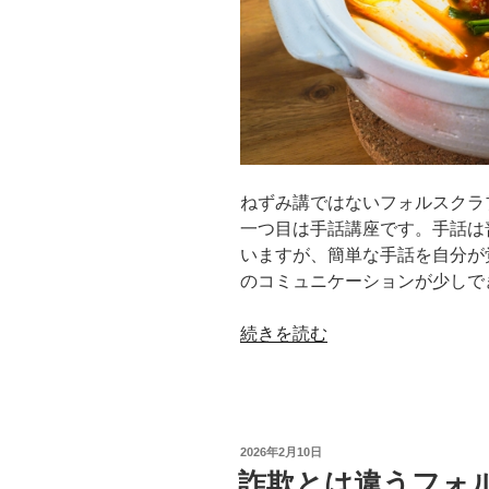
べ
る
事
と
は”
の
ねずみ講ではないフォルスクラ
一つ目は手話講座です。手話は
いますが、簡単な手話を自分が
のコミュニケーションが少しで
“ね
続きを読む
ず
み
講
で
投
2026年2月10日
は
稿
詐欺とは違うフォ
日: