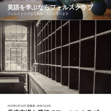
コ
英語を学ぶならフォルスクラブ
ン
フォルスクラブなら気軽に英語を学べます
テ
ン
ツ
へ
ス
キ
ッ
プ
投
2019年2月19日
投稿者:
M3B7Q4ZE
稿