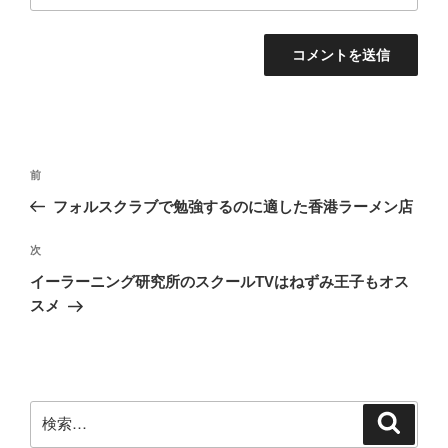
投
前
前
稿
の
フォルスクラブで勉強するのに適した香港ラーメン店
ナ
投
ビ
稿
次
次
ゲ
の
イーラーニング研究所のスクールTVはねずみ王子もオス
投
ー
スメ
稿
シ
ョ
ン
検
検
索
索: