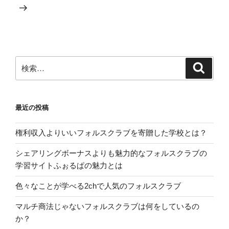
投
ー
稿
シ
ョ
ン
検
検
索
索:
最近の投稿
権利収入よりいいフォルスクラブを寄贈した学校とは？
シェアリングボーナスよりも魅力的なフォルスクラブの
学習サイトふぉるぱの魅力とは
色々なことが学べる2chで人気のフォルスクラブ
マルチ商法じゃないフォルスクラブは何をしているの
か？