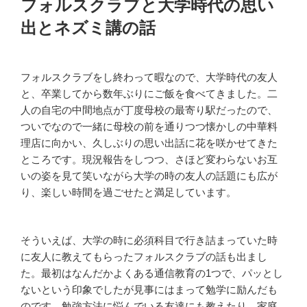
フォルスクラブと大学時代の思い
日:
出とネズミ講の話
フォルスクラブをし終わって暇なので、大学時代の友人
と、卒業してから数年ぶりにご飯を食べてきました。二
人の自宅の中間地点が丁度母校の最寄り駅だったので、
ついでなので一緒に母校の前を通りつつ懐かしの中華料
理店に向かい、久しぶりの思い出話に花を咲かせてきた
ところです。現況報告をしつつ、さほど変わらないお互
いの姿を見て笑いながら大学の時の友人の話題にも広が
り、楽しい時間を過ごせたと満足しています。
そういえば、大学の時に必須科目で行き詰まっていた時
に友人に教えてもらったフォルスクラブの話も出まし
た。最初はなんだかよくある通信教育の1つで、パッとし
ないという印象でしたが見事にはまって勉学に励んだも
のです。勉強方法に悩んでいる友達にも教えたり、家庭