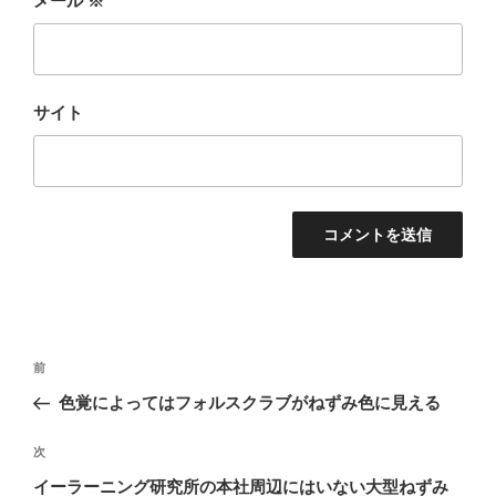
メール
※
サイト
投
前
前
稿
の
色覚によってはフォルスクラブがねずみ色に見える
ナ
投
ビ
稿
次
次
ゲ
の
イーラーニング研究所の本社周辺にはいない大型ねずみ