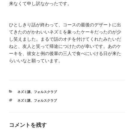
来なくて申し訳なかったです。
ひとしきり話が終わって、コースの最後のデザートに出
てきたのがかわいいネズミを象ったケーキだったのが少
し笑えました。まるで話のオチを付けてくれたみたいだ
ねと、友人と笑って帰途につけたのが幸いです。あのケ
ーキを、彼女と例の後輩の三人で食べにいける日が来た
らいいなと願っています。
カ
ネズミ講
、
フォルスクラブ
テ
タ
ネズミ講
、
フォルスクラブ
ゴ
グ
リ
ー
コメントを残す