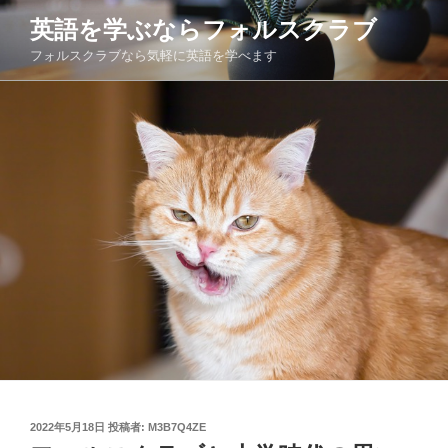
コ
英語を学ぶならフォルスクラブ
ン
フォルスクラブなら気軽に英語を学べます
テ
ン
ツ
へ
ス
キ
ッ
プ
投
2022年5月18日
投稿者:
M3B7Q4ZE
稿