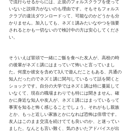
で流行らせるからには、正規のフォルスクラブを使って
いないと説得力がないのも理由です。そもそもフォルス
クラブの違法ダウンロードって、可能なのかどうかも分
かりません。加入しても、ネズミ講みたいなやつを強要
されるとかも一切ないので検討中の方は安心してくださ
い。
そういえば冒頭で一緒にご飯を食べた友人が、高校の時
の後輩がネズミ講にはまっていて怖いと言っていまし
た。何度か彼女を含めて3人で遊んだこともある、共通の
知人だったのでネズミ講に関与しているって話を聞くと
ショックです。自分の大学ではネズミ講は特に蔓延して
いなくて、現在の職場まわりでも特には聞きません。確
かに身近な知人や友人が、ネズミ講にはまっているって
事実を知ると怖く感じることでしょう。それがもし親族
とか、もっと近しい家族とかになれば恐怖は倍増です。
友人はこのまま交流を続けてても良いのか、と迷ってい
ました。なんとも言い難く、気のきいたアドバイスが出