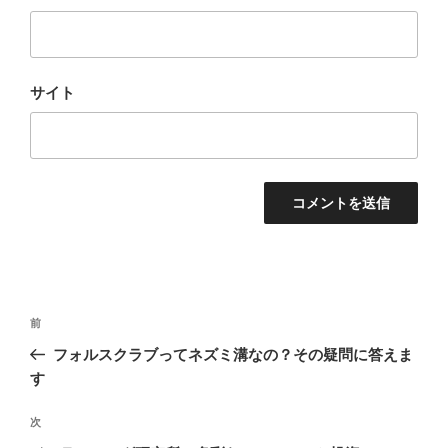
サイト
投
前
前
稿
の
フォルスクラブってネズミ溝なの？その疑問に答えま
ナ
投
す
ビ
稿
ゲ
次
次
の