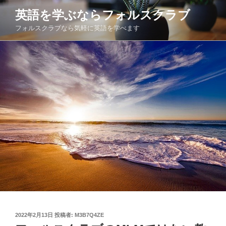
コ
英語を学ぶならフォルスクラブ
ン
フォルスクラブなら気軽に英語を学べます
テ
ン
ツ
へ
ス
キ
ッ
プ
投
2022年2月13日
投稿者:
M3B7Q4ZE
稿