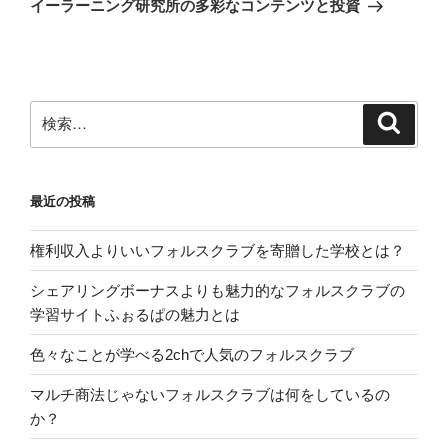
ー
イーラーニング研究所の多彩なコンテンツと投資
投
シ
稿
ョ
ン
検
検
索
索:
最近の投稿
権利収入よりいいフォルスクラブを寄贈した学校とは？
シェアリングボーナスよりも魅力的なフォルスクラブの
学習サイトふぉるぱの魅力とは
色々なことが学べる2chで人気のフォルスクラブ
マルチ商法じゃないフォルスクラブは何をしているの
か？