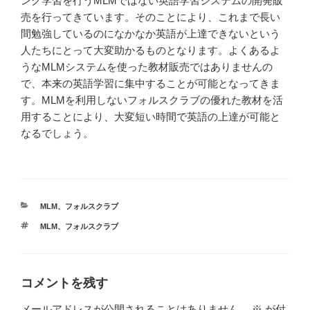
ング学習を行うMLMではない英語学習システムの開発販
売を行ってきています。そのことにより、これまで長い
間勉強しているのになかなか英語が上達できないという
人たちにとって大変助かるものとなります。よくあるよ
うなMLMシステムを使った教材販売ではありませんの
で、本来の英語学習に集中することが可能となってきま
す。MLMを利用しないフォルスクラブの優れた教材を活
用することにより、大変短い時間で英語の上達が可能と
なるでしょう。
カ
MLM
、
フォルスクラブ
テ
タ
MLM
、
フォルスクラブ
ゴ
グ
リ
ー
コメントを残す
メールアドレスが公開されることはありません。
※
が付