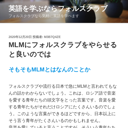
コ
英語を学ぶならフォルスクラブ
ン
フォルスクラブなら気軽に英語を学べます
テ
ン
ツ
投
へ
2020年12月20日
投稿者:
M3B7Q4ZE
稿
MLMにフォルスクラブをやらせる
ス
日:
キ
と良いのでは
ッ
プ
そもそもMLMとはなんのことか
フォルスクラブや流行る日本で急にMLMと言われてもな
んの話かわからないでしょう。これは、ロシア語で音楽
を愛する青年たちの頭文字をとった言葉です。音楽を愛
する青年たちがそれだけロシアにたくさんいるのでしょ
う。このような言葉ができるほどですから、日本以上に
そう言う青年がたくさんいるのかもしれません。
音楽を愛していると言うことですが、そういう青年たち