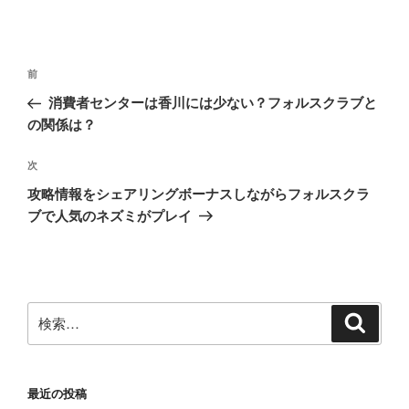
投
前
前
稿
の
消費者センターは香川には少ない？フォルスクラブと
ナ
投
の関係は？
ビ
稿
ゲ
次
次
の
ー
攻略情報をシェアリングボーナスしながらフォルスクラ
投
シ
ブで人気のネズミがプレイ
稿
ョ
ン
検
検
索
索:
最近の投稿