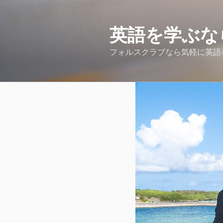
コ
ン
テ
英語を学ぶな
ン
フォルスクラブなら気軽に英語
ツ
へ
ス
キ
ッ
プ