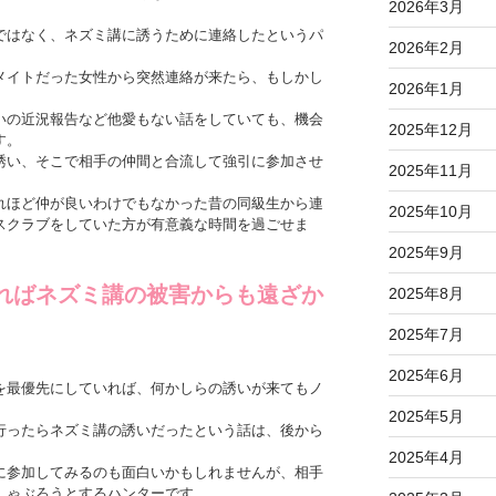
2026年3月
ではなく、ネズミ講に誘うために連絡したというパ
2026年2月
メイトだった女性から突然連絡が来たら、もしかし
2026年1月
いの近況報告など他愛もない話をしていても、機会
2025年12月
す。
誘い、そこで相手の仲間と合流して強引に参加させ
2025年11月
れほど仲が良いわけでもなかった昔の同級生から連
2025年10月
スクラブをしていた方が有意義な時間を過ごせま
2025年9月
ればネズミ講の被害からも遠ざか
2025年8月
2025年7月
2025年6月
を最優先にしていれば、何かしらの誘いが来てもノ
2025年5月
行ったらネズミ講の誘いだったという話は、後から
。
2025年4月
に参加してみるのも面白いかもしれませんが、相手
しゃぶろうとするハンターです。