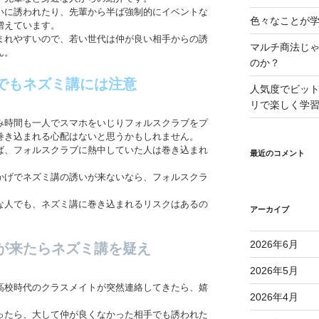
いに誘われたり、先輩から半ば強制的にイベントな
色々なことが学
増えています。
まれやすいので、若い世代は仲が良い相手からの誘
マルチ商法じ
ん。
のか？
でもネズミ講には注意
人気度でビッ
リで楽しく学
み時間も一人でスマホをいじりフォルスクラブをプ
巻き込まれる心配はないと思うかもしれません。
ば、フォルスクラブに熱中していた人は巻き込まれ
最近のコメント
かげでネズミ講の誘いが来ないなら、フォルスクラ
な人でも、ネズミ講に巻き込まれるリスクはあるの
アーカイブ
2026年6月
が来たらネズミ講を疑え
2026年5月
高校時代のクラスメイトが突然連絡してきたら、嬉
2026年4月
。
ったら、大して仲が良くなかった相手でも誘われた