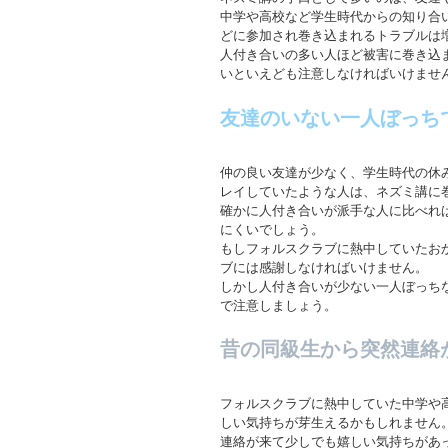
中学や高校など学生時代からの知り合
どに参加され巻き込まれるトラブルは
人付き合いの多い人ほど被害に巻き込
いといえども注意しなければいけませ
友達のいない一人ぼっち
仲の良い友達が少なく、学生時代の休
レイしていたような人は、ネズミ講に
確かに人付き合いが派手な人に比べれ
にくいでしょう。
もしフォルスクラブに熱中していたお
ブには感謝しなければいけません。
しかし人付き合いが少ない一人ぼっち
で注意しましょう。
昔の同級生から突然連絡
フォルスクラブに熱中していた中学や
しい気持ちが芽生えるかもしれません
連絡が来て少しでも嬉しい気持ちがあ