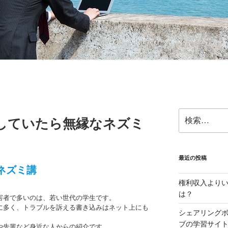
検
していたら無縁なネズミ
索:
最近の投稿
ネズミ講
権利収入より
は？
害者で多いのは、若い世代の学生です。
に多く、トラブルを訴える書き込みはネット上にも
シェアリング
ブの学習サイ
や先輩など身近な人からの紹介です。