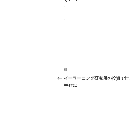
サイト
投
前
前
稿
の
イーラーニング研究所の投資で世
投
幸せに
ナ
稿
ビ
ゲ
ー