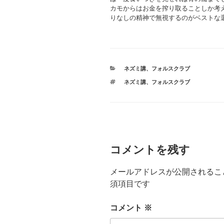
カモからはお金を搾り取ることしか考
りなしの精神で無視するのがベストな
カ
ネズミ講
、
フォルスクラブ
テ
タ
ネズミ講
、
フォルスクラブ
ゴ
グ
リ
ー
コメントを残す
メールアドレスが公開されるこ
須項目です
コメント
※