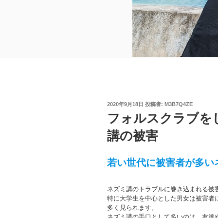
投
2020年9月18日
投稿者:
M3B7Q4ZE
稿
フォルスクラブを
日:
講の被害
若い世代に被害者が多い
ネズミ講のトラブルに巻き込まれる被
特に大学生を中心とした男女は被害者
多く見られます。
ネズミ講の手口として多いのは、友達