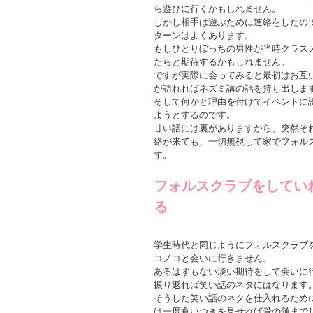
ら遊びに行くかもしれません。
しかし相手は遊ぶために連絡をしたの
ターンはよくあります。
もしひとりぼっちの男性が当時クラス
たらと期待するかもしれません。
ですが実際に会ってみると最初はお互
が訪れればネズミ講の話を持ち出しま
そして何かと理由を付けてイベントに
ようとするのです。
甘い話には裏がありますから、突然そ
絡が来ても、一切無視して家でフォル
す。
フォルスクラブをしてい
る
学生時代と同じようにフォルスクラブ
コノコと会いに行きません。
あるはずもない淡い期待をして会いに
振り返れば笑い話のネタにはなります
そうした笑い話のネタを仕入れるため
は一度食いつきを見せれば骨の髄まで