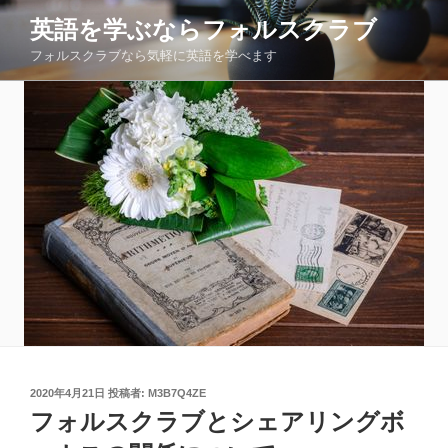
コ
英語を学ぶならフォルスクラブ
ン
フォルスクラブなら気軽に英語を学べます
テ
ン
ツ
へ
ス
キ
ッ
プ
投
2020年4月21日
投稿者:
M3B7Q4ZE
稿
フォルスクラブとシェアリングボ
日: