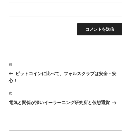
投
前
前
稿
の
ビットコインに比べて、フォルスクラブは安全・安
ナ
投
心！
ビ
稿
ゲ
次
次
の
ー
電気と関係が深いイーラーニング研究所と仮想通貨
投
シ
稿
ョ
ン