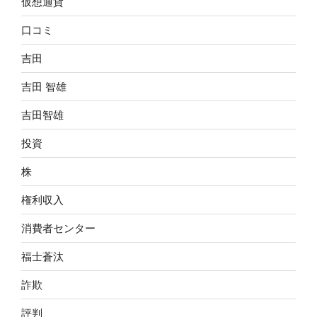
仮想通貨
口コミ
吉田
吉田 智雄
吉田智雄
投資
株
権利収入
消費者センター
福士蒼汰
詐欺
評判