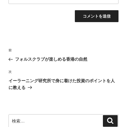
投
前
前
稿
の
フォルスクラブが楽しめる香港の自然
ナ
投
ビ
稿
次
次
ゲ
の
イーラーニング研究所で身に着けた投資のポイントを人
投
ー
に教える
稿
シ
ョ
ン
検
検
索
索: