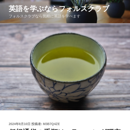
コ
英語を学ぶならフォルスクラブ
ン
フォルスクラブなら気軽に英語を学べます
テ
ン
ツ
へ
ス
キ
ッ
プ
投
2024年8月10日
投稿者:
M3B7Q4ZE
稿