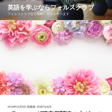
コ
英語を学ぶならフォルスクラブ
ン
フォルスクラブなら気軽に英語を学べます
テ
ン
ツ
へ
ス
キ
ッ
プ
投
2019年10月8日
投稿者:
M3B7Q4ZE
稿