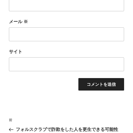
メール
※
サイト
投
前
前
稿
の
フォルスクラブで詐欺をした人を更生できる可能性