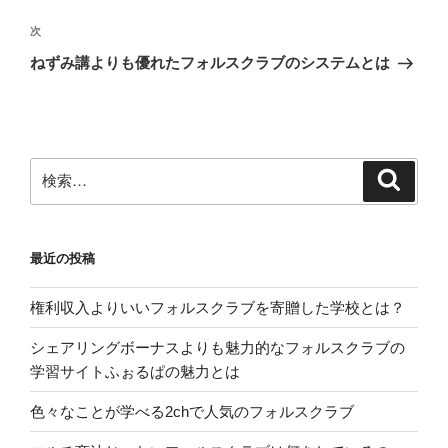
ナ
投
ビ
稿
次
次
ゲ
の
ねずみ講よりも優れたフォルスクラブのシステムとは
投
ー
稿
シ
ョ
ン
検
検
索
索:
最近の投稿
権利収入よりいいフォルスクラブを寄贈した学校とは？
シェアリングボーナスよりも魅力的なフォルスクラブの
学習サイトふぉるぱの魅力とは
色々なことが学べる2chで人気のフォルスクラブ