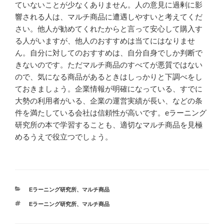
ていないことが少なくありません。人の意見に過剰に影
響される人は、マルチ商品に遭遇しやすいと考えてくだ
さい。他人が勧めてくれたからと言って安心して購入す
る人がいますが、他人のおすすめは当てにはなりませ
ん。自分に対してのおすすめは、自分自身でしか判断で
きないのです。ただマルチ商品のすべてが悪質ではない
ので、気になる商品があるときはしっかりと下調べをし
ておきましょう。企業情報が明確になっている、すでに
大勢の利用者がいる、企業の運営実績が長い、などの条
件を満たしている会社は信頼性が高いです。eラーニング
研究所の本で学習することも、適切なマルチ商品を見極
めるうえで役立つでしょう。
カ
Eラーニング研究所
、
マルチ商品
テ
タ
Eラーニング研究所
、
マルチ商品
ゴ
グ
リ